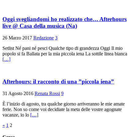
Oggi svegliandomi ho realizzato che… Afterhours
live @ Casa della musica (Na)
26 Marzo 2017
Redazione
3
Setlist Né pani né pesci Qualche tipo di grandezza Oggi Il mio
popolo si fa Ballata per la mia piccola iena La sottile linea bianca
[…]
Afterhours: il racconto di una ”piccola iena”
31 Agosto 2016
Renata Rossi
9
È l’inizio di agosto, tra qualche giorno arriveranno le mie amate
ferie. Non so come voi decidiate la meta delle vostre agognate
vacanze, io lo
[…]
Paginazione
«
1
2
degli