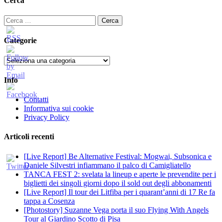
Cerca
articoli
Ricerca
per:
Categorie
Categorie
Info
Contatti
Informativa sui cookie
Privacy Policy
Articoli recenti
[Live Report] Be Alternative Festival: Mogwai, Subsonica e
Daniele Silvestri infiammano il palco di Camigliatello
TANCA FEST 2: svelata la lineup e aperte le prevendite per i
biglietti dei singoli giorni dopo il sold out degli abbonamenti
[Live Report] Il tour dei Litfiba per i quarant’anni di 17 Re fa
tappa a Cosenza
[Photostory] Suzanne Vega porta il suo Flying With Angels
Tour al Giardino Scotto di Pisa