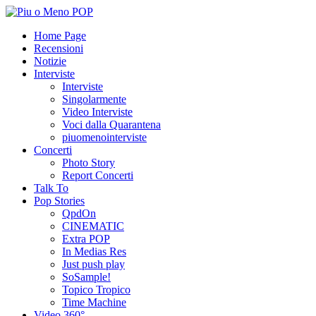
Home Page
Recensioni
Notizie
Interviste
Interviste
Singolarmente
Video Interviste
Voci dalla Quarantena
piuomenointerviste
Concerti
Photo Story
Report Concerti
Talk To
Pop Stories
QpdOn
CINEMATIC
Extra POP
In Medias Res
Just push play
SoSample!
Topico Tropico
Time Machine
Video 360°