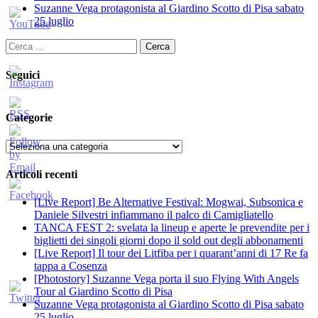
Suzanne Vega protagonista al Giardino Scotto di Pisa sabato
25 luglio
Ricerca
per:
Seguici
Categorie
Categorie
Articoli recenti
[Live Report] Be Alternative Festival: Mogwai, Subsonica e
Daniele Silvestri infiammano il palco di Camigliatello
TANCA FEST 2: svelata la lineup e aperte le prevendite per i
biglietti dei singoli giorni dopo il sold out degli abbonamenti
[Live Report] Il tour dei Litfiba per i quarant’anni di 17 Re fa
tappa a Cosenza
[Photostory] Suzanne Vega porta il suo Flying With Angels
Tour al Giardino Scotto di Pisa
Suzanne Vega protagonista al Giardino Scotto di Pisa sabato
25 luglio