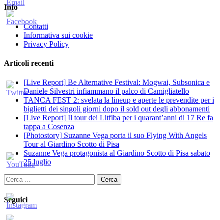
Info
Contatti
Informativa sui cookie
Privacy Policy
Articoli recenti
[Live Report] Be Alternative Festival: Mogwai, Subsonica e
Daniele Silvestri infiammano il palco di Camigliatello
TANCA FEST 2: svelata la lineup e aperte le prevendite per i
biglietti dei singoli giorni dopo il sold out degli abbonamenti
[Live Report] Il tour dei Litfiba per i quarant’anni di 17 Re fa
tappa a Cosenza
[Photostory] Suzanne Vega porta il suo Flying With Angels
Tour al Giardino Scotto di Pisa
Suzanne Vega protagonista al Giardino Scotto di Pisa sabato
25 luglio
Ricerca
per:
Seguici