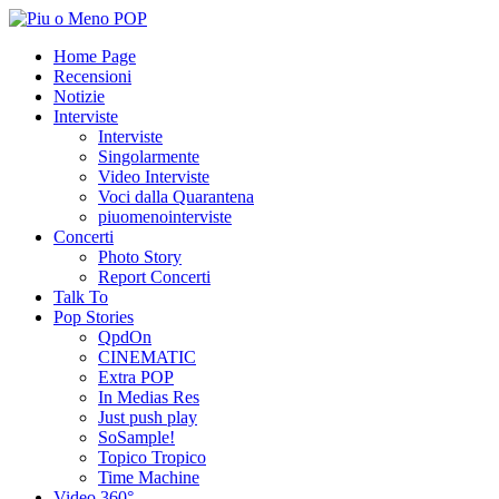
Home Page
Recensioni
Notizie
Interviste
Interviste
Singolarmente
Video Interviste
Voci dalla Quarantena
piuomenointerviste
Concerti
Photo Story
Report Concerti
Talk To
Pop Stories
QpdOn
CINEMATIC
Extra POP
In Medias Res
Just push play
SoSample!
Topico Tropico
Time Machine
Video 360°