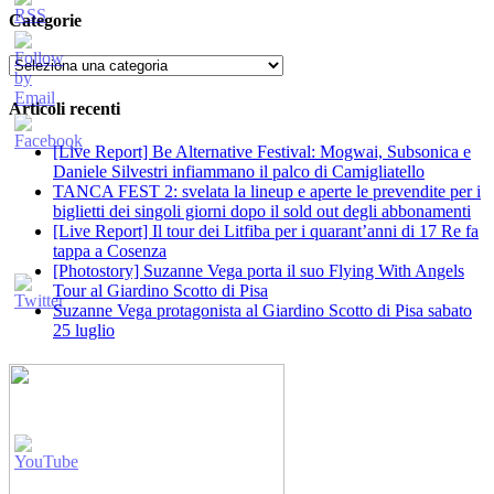
Categorie
Categorie
Articoli recenti
[Live Report] Be Alternative Festival: Mogwai, Subsonica e
Daniele Silvestri infiammano il palco di Camigliatello
TANCA FEST 2: svelata la lineup e aperte le prevendite per i
biglietti dei singoli giorni dopo il sold out degli abbonamenti
[Live Report] Il tour dei Litfiba per i quarant’anni di 17 Re fa
tappa a Cosenza
[Photostory] Suzanne Vega porta il suo Flying With Angels
Tour al Giardino Scotto di Pisa
Suzanne Vega protagonista al Giardino Scotto di Pisa sabato
25 luglio