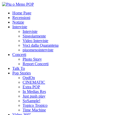
Home Page
Recensioni
Notizie
Interviste
Interviste
Singolarmente
Video Interviste
Voci dalla Quarantena
piuomenointerviste
Concerti
Photo Story
Report Concerti
Talk To
Pop Stories
QpdOn
CINEMATIC
Extra POP
In Medias Res
Just push play
SoSample!
Topico Tropico
Time Machine
Video 360°