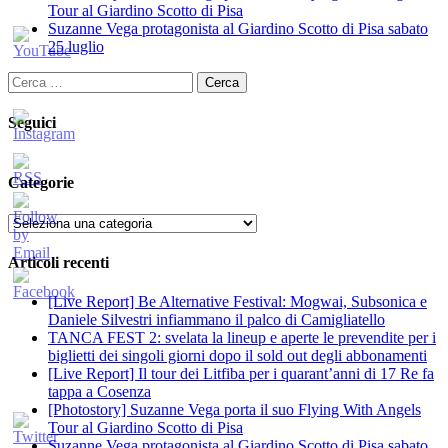
Tour al Giardino Scotto di Pisa
Suzanne Vega protagonista al Giardino Scotto di Pisa sabato
25 luglio
Ricerca
per:
Seguici
Categorie
Categorie
Articoli recenti
[Live Report] Be Alternative Festival: Mogwai, Subsonica e
Daniele Silvestri infiammano il palco di Camigliatello
TANCA FEST 2: svelata la lineup e aperte le prevendite per i
biglietti dei singoli giorni dopo il sold out degli abbonamenti
[Live Report] Il tour dei Litfiba per i quarant’anni di 17 Re fa
tappa a Cosenza
[Photostory] Suzanne Vega porta il suo Flying With Angels
Tour al Giardino Scotto di Pisa
Suzanne Vega protagonista al Giardino Scotto di Pisa sabato