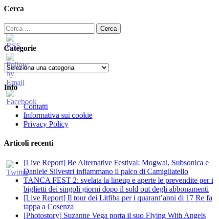
Cerca
Ricerca
per:
Categorie
Categorie
Info
Contatti
Informativa sui cookie
Privacy Policy
Articoli recenti
[Live Report] Be Alternative Festival: Mogwai, Subsonica e
Daniele Silvestri infiammano il palco di Camigliatello
TANCA FEST 2: svelata la lineup e aperte le prevendite per i
biglietti dei singoli giorni dopo il sold out degli abbonamenti
[Live Report] Il tour dei Litfiba per i quarant’anni di 17 Re fa
tappa a Cosenza
[Photostory] Suzanne Vega porta il suo Flying With Angels