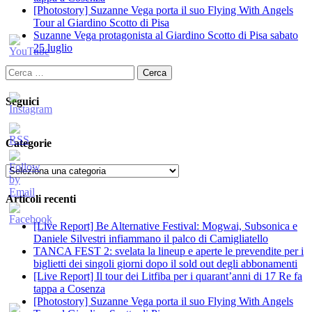
[Photostory] Suzanne Vega porta il suo Flying With Angels
Tour al Giardino Scotto di Pisa
Suzanne Vega protagonista al Giardino Scotto di Pisa sabato
25 luglio
Ricerca
per:
Seguici
Categorie
Categorie
Articoli recenti
[Live Report] Be Alternative Festival: Mogwai, Subsonica e
Daniele Silvestri infiammano il palco di Camigliatello
TANCA FEST 2: svelata la lineup e aperte le prevendite per i
biglietti dei singoli giorni dopo il sold out degli abbonamenti
[Live Report] Il tour dei Litfiba per i quarant’anni di 17 Re fa
tappa a Cosenza
[Photostory] Suzanne Vega porta il suo Flying With Angels