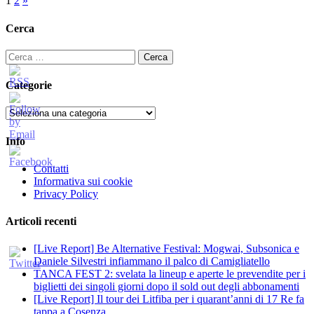
Paginazione
1
2
»
degli
Cerca
articoli
Ricerca
per:
Categorie
Categorie
Info
Contatti
Informativa sui cookie
Privacy Policy
Articoli recenti
[Live Report] Be Alternative Festival: Mogwai, Subsonica e
Daniele Silvestri infiammano il palco di Camigliatello
TANCA FEST 2: svelata la lineup e aperte le prevendite per i
biglietti dei singoli giorni dopo il sold out degli abbonamenti
[Live Report] Il tour dei Litfiba per i quarant’anni di 17 Re fa
tappa a Cosenza