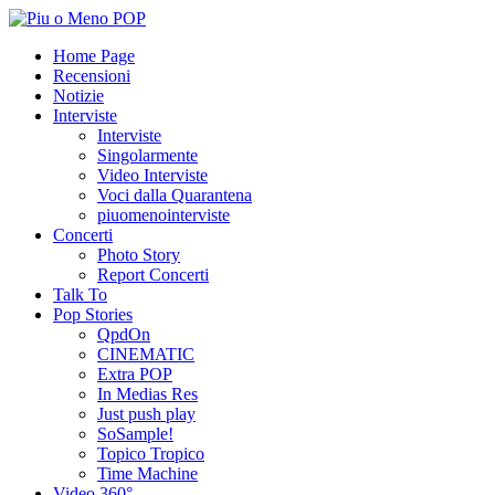
Home Page
Recensioni
Notizie
Interviste
Interviste
Singolarmente
Video Interviste
Voci dalla Quarantena
piuomenointerviste
Concerti
Photo Story
Report Concerti
Talk To
Pop Stories
QpdOn
CINEMATIC
Extra POP
In Medias Res
Just push play
SoSample!
Topico Tropico
Time Machine
Video 360°