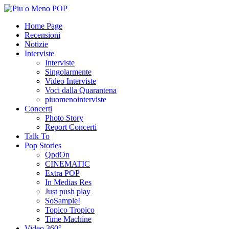
Home Page
Recensioni
Notizie
Interviste
Interviste
Singolarmente
Video Interviste
Voci dalla Quarantena
piuomenointerviste
Concerti
Photo Story
Report Concerti
Talk To
Pop Stories
QpdOn
CINEMATIC
Extra POP
In Medias Res
Just push play
SoSample!
Topico Tropico
Time Machine
Video 360°