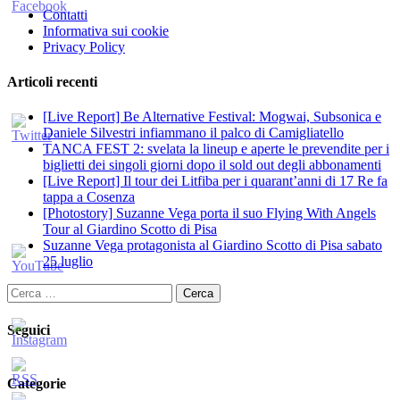
Contatti
Informativa sui cookie
Privacy Policy
Articoli recenti
[Live Report] Be Alternative Festival: Mogwai, Subsonica e
Daniele Silvestri infiammano il palco di Camigliatello
TANCA FEST 2: svelata la lineup e aperte le prevendite per i
biglietti dei singoli giorni dopo il sold out degli abbonamenti
[Live Report] Il tour dei Litfiba per i quarant’anni di 17 Re fa
tappa a Cosenza
[Photostory] Suzanne Vega porta il suo Flying With Angels
Tour al Giardino Scotto di Pisa
Suzanne Vega protagonista al Giardino Scotto di Pisa sabato
25 luglio
Ricerca
per:
Seguici
Categorie