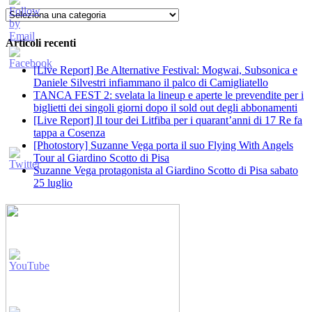
Categorie
Articoli recenti
[Live Report] Be Alternative Festival: Mogwai, Subsonica e
Daniele Silvestri infiammano il palco di Camigliatello
TANCA FEST 2: svelata la lineup e aperte le prevendite per i
biglietti dei singoli giorni dopo il sold out degli abbonamenti
[Live Report] Il tour dei Litfiba per i quarant’anni di 17 Re fa
tappa a Cosenza
[Photostory] Suzanne Vega porta il suo Flying With Angels
Tour al Giardino Scotto di Pisa
Suzanne Vega protagonista al Giardino Scotto di Pisa sabato
25 luglio