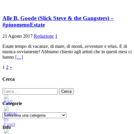
Alle B. Goode (Slick Steve & the Gangsters) –
#piuomenoEstate
21 Agosto 2017
Redazione
1
Estate tempo di vacanze, di mare, di monti, avventure e relax. E di
musica ovviamente! Abbiamo chiesto agli artisti che in questi mesi ci
hanno
[…]
Paginazione
1
2
»
degli
Cerca
articoli
Ricerca
per:
Categorie
Categorie
Info