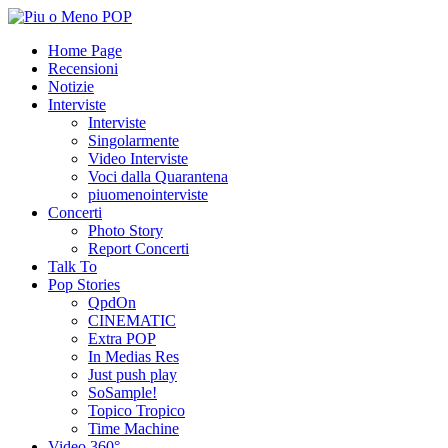
Home Page
Recensioni
Notizie
Interviste
Interviste
Singolarmente
Video Interviste
Voci dalla Quarantena
piuomenointerviste
Concerti
Photo Story
Report Concerti
Talk To
Pop Stories
QpdOn
CINEMATIC
Extra POP
In Medias Res
Just push play
SoSample!
Topico Tropico
Time Machine
Video 360°