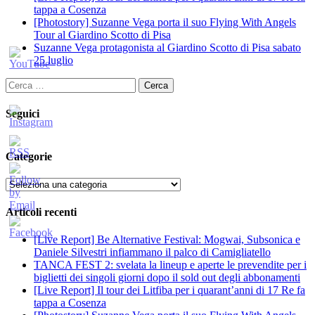
tappa a Cosenza
[Photostory] Suzanne Vega porta il suo Flying With Angels
Tour al Giardino Scotto di Pisa
Suzanne Vega protagonista al Giardino Scotto di Pisa sabato
25 luglio
Ricerca
per:
Seguici
Categorie
Categorie
Articoli recenti
[Live Report] Be Alternative Festival: Mogwai, Subsonica e
Daniele Silvestri infiammano il palco di Camigliatello
TANCA FEST 2: svelata la lineup e aperte le prevendite per i
biglietti dei singoli giorni dopo il sold out degli abbonamenti
[Live Report] Il tour dei Litfiba per i quarant’anni di 17 Re fa
tappa a Cosenza