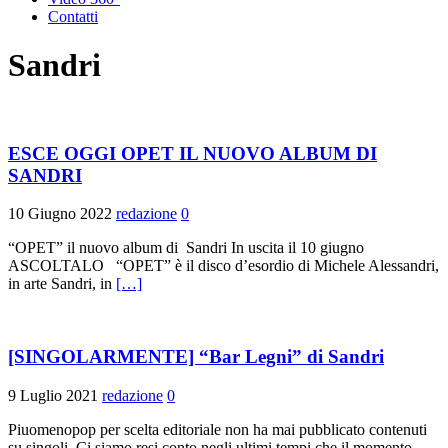
Contatti
Sandri
ESCE OGGI OPET IL NUOVO ALBUM DI
SANDRI
10 Giugno 2022
redazione
0
“OPET” il nuovo album di Sandri In uscita il 10 giugno
ASCOLTALO “OPET” è il disco d’esordio di Michele Alessandri,
in arte Sandri, in
[…]
[SINGOLARMENTE] “Bar Legni” di Sandri
9 Luglio 2021
redazione
0
Piuomenopop per scelta editoriale non ha mai pubblicato contenuti
su singoli. Ci siamo resi conto negli ultimi tempi che il momento