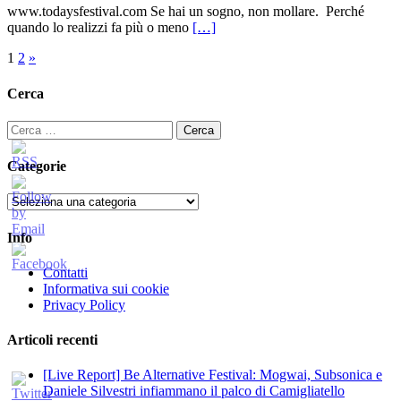
www.todaysfestival.com Se hai un sogno, non mollare. Perché
quando lo realizzi fa più o meno
[…]
Paginazione
1
2
»
degli
Cerca
articoli
Ricerca
per:
Categorie
Categorie
Info
Contatti
Informativa sui cookie
Privacy Policy
Articoli recenti
[Live Report] Be Alternative Festival: Mogwai, Subsonica e
Daniele Silvestri infiammano il palco di Camigliatello