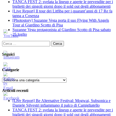
TANCA FEST 2: svelata la lineup e aperte le prevendite per i
biglietti dei singoli giorni dopo il sold out degli abbonamenti
[Live Report] Il tour dei Litfiba per i quarant’anni di 17 Re fa
tappa a Cosenza
[Photostory] Suzanne Vega porta il suo Flying With Angels
Tour al Giardino Scotto di Pisa
Suzanne Vega protagonista al Giardino Scotto di Pisa sabato
25 luglio
Ricerca
per:
Seguici
Categorie
Categorie
Articoli recenti
[Live Report] Be Alternative Festival: Mogwai, Subsonica e
Daniele Silvestri infiammano il palco di Camigliatello
TANCA FEST 2: svelata la lineup e aperte le prevendite per i
biglietti dei singoli giorni dopo il sold out degli abbonamenti