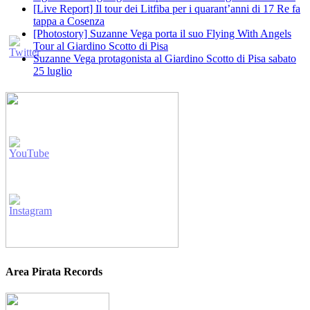
[Live Report] Il tour dei Litfiba per i quarant’anni di 17 Re fa
tappa a Cosenza
[Photostory] Suzanne Vega porta il suo Flying With Angels
Tour al Giardino Scotto di Pisa
Suzanne Vega protagonista al Giardino Scotto di Pisa sabato
25 luglio
Area Pirata Records