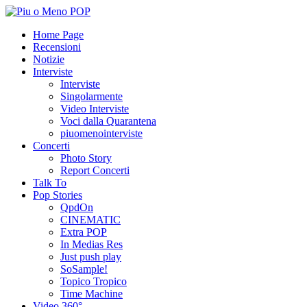
Home Page
Recensioni
Notizie
Interviste
Interviste
Singolarmente
Video Interviste
Voci dalla Quarantena
piuomenointerviste
Concerti
Photo Story
Report Concerti
Talk To
Pop Stories
QpdOn
CINEMATIC
Extra POP
In Medias Res
Just push play
SoSample!
Topico Tropico
Time Machine
Video 360°