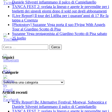
Daniele Silvestri infiammano il palco di Camigliatello
TANCA FEST 2: svelata la lineup e aperte le prevendite per i
biglietti dei singoli giorni dopo il sold out degli abbonamenti
[Live Report] Il tour dei Litfiba per i quarant’anni di 17 Re fa
tappa a Cosenza
[Photostory] Suzanne Vega porta il suo Flying With Angels
Tour al Giardino Scotto di Pisa
Suzanne Vega protagonista al Giardino Scotto di Pisa sabato
25 luglio
Ricerca
per:
Seguici
Categorie
Categorie
Articoli recenti
[Live Report] Be Alternative Festival: Mogwai, Subsonica e
Daniele Silvestri infiammano il palco di Camigliatello
TANCA FEST 2: svelata la lineup e aperte le prevendite per i