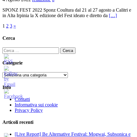
SPONZ FEST 2022 Sponz Coultura dal 21 al 27 agosto a Calitri e
in Alta Irpinia la X edizione del Fest ideato e diretto da
[…]
Paginazione
1
2
3
»
degli
Cerca
articoli
Ricerca
per:
Categorie
Categorie
Info
Contatti
Informativa sui cookie
Privacy Policy
Articoli recenti
[Live Report] Be Alternative Festival: Mogwai, Subsonica e