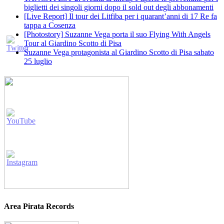
biglietti dei singoli giorni dopo il sold out degli abbonamenti
[Live Report] Il tour dei Litfiba per i quarant’anni di 17 Re fa
tappa a Cosenza
[Photostory] Suzanne Vega porta il suo Flying With Angels
Tour al Giardino Scotto di Pisa
Suzanne Vega protagonista al Giardino Scotto di Pisa sabato
25 luglio
Area Pirata Records