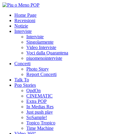
Home Page
Recensioni
Notizie
Interviste
Interviste
Singolarmente
Video Interviste
Voci dalla Quarantena
piuomenointerviste
Concerti
Photo Story
Report Concerti
Talk To
Pop Stories
QpdOn
CINEMATIC
Extra POP
In Medias Res
Just push play
SoSample!
Topico Tropico
Time Machine
Video 360°