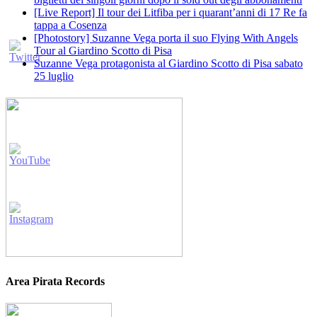
[Live Report] Il tour dei Litfiba per i quarant’anni di 17 Re fa
tappa a Cosenza
[Photostory] Suzanne Vega porta il suo Flying With Angels
Tour al Giardino Scotto di Pisa
Suzanne Vega protagonista al Giardino Scotto di Pisa sabato
25 luglio
Area Pirata Records