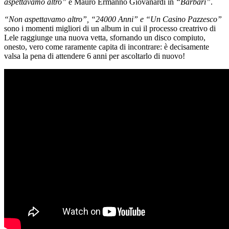
aspettavamo altro”
e Mauro Ermanno Giovanardi in
“Barbari”
.
“Non aspettavamo altro”, “24000 Anni” e “Un Casino Pazzesco”
sono i momenti migliori di un album in cui il processo creatrivo di
Lele raggiunge una nuova vetta, sfornando un disco compiuto,
onesto, vero come raramente capita di incontrare: è decisamente
valsa la pena di attendere 6 anni per ascoltarlo di nuovo!