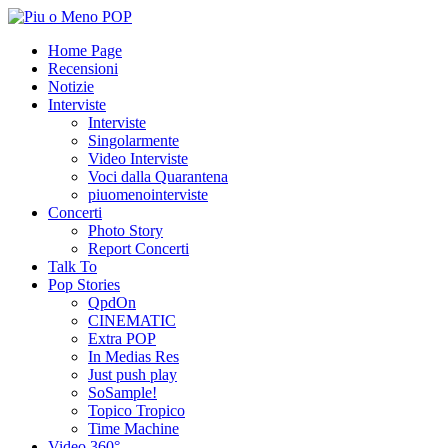
Home Page
Recensioni
Notizie
Interviste
Interviste
Singolarmente
Video Interviste
Voci dalla Quarantena
piuomenointerviste
Concerti
Photo Story
Report Concerti
Talk To
Pop Stories
QpdOn
CINEMATIC
Extra POP
In Medias Res
Just push play
SoSample!
Topico Tropico
Time Machine
Video 360°