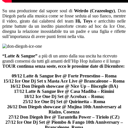
Su una produzione dal sapore soul di
Weirdo (Crazeology)
, Don
Diegoh parla alla musica come se fosse seduta al suo fianco, mentre
il video, girato dai calabresi del team
Hi, Toys
e arricchito nelle
prime battute da un inedito pianoforte creato ad hoc da Ice One,
disegna la relazione inossidabile tra un padre e una figlia e riflette
sull’importanza di avere punti fermi nella vita.
“Latte & Sangue”
a più di un anno dalla sua uscita ha ricevuto
grandi consensi da tutti gli amanti dell’Hip Hop italiano e il lungo
TOUR continua senza soste, ecco le prossime date di Dicembre:
09/12 Latte & Sangue live @ Forte Prenestino – Roma
15/12 Ice One Dj Set x Masta Ace Live @ Brancaleone – Roma
16/12 Don Diegoh showcase @ Nice Up – Bisceglie (BA)
17/12 Latte & Sangue live @ Casa Madiba – Rimini
18/12 Ice One Dj Set @ Acrobax – Roma;
25/12 Ice One Dj Set @ Quirinetta – Roma
26/12 Don Diegoh showcase @ Mujina 10th Anniversary al
Rialzo, Cosenza
27/12 Don Diegoh live @ Tarantella Power – Tiriolo (CZ)
27/12 Ice One Dj Set @ Piombo & Fango 10th Anniversary –
Brancaleone, Roma