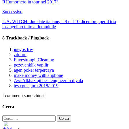
RHumornero in tour nel 2017!
Successivo
L.A. WITCH: due date italiane, il 9 e il 10 dicembre, per il trio
losangelino tutto al femminile
8 Trackback / Pingback
juegos friv
zdporn
Eavestrough Cleaning
pezevenklik yapilir
agen poker terpercaya
make money with a iphone
AwsAlkhazraji best engineer in diyala
tes cpns guru 2018/2019
I commenti sono chiusi.
Cerca
Ricerca
per: