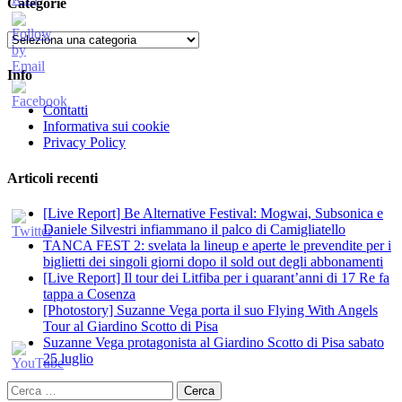
Categorie
Categorie
Info
Contatti
Informativa sui cookie
Privacy Policy
Articoli recenti
[Live Report] Be Alternative Festival: Mogwai, Subsonica e
Daniele Silvestri infiammano il palco di Camigliatello
TANCA FEST 2: svelata la lineup e aperte le prevendite per i
biglietti dei singoli giorni dopo il sold out degli abbonamenti
[Live Report] Il tour dei Litfiba per i quarant’anni di 17 Re fa
tappa a Cosenza
[Photostory] Suzanne Vega porta il suo Flying With Angels
Tour al Giardino Scotto di Pisa
Suzanne Vega protagonista al Giardino Scotto di Pisa sabato
25 luglio
Ricerca