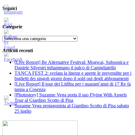
per:
Seguici
Categorie
Categorie
Articoli recenti
[Live Report] Be Alternative Festival: Mogwai, Subsonica e
Daniele Silvestri infiammano il palco di Camigliatello
TANCA FEST 2: svelata la lineup e aperte le prevendite per i
biglietti dei singoli giorni dopo il sold out degli abbonamenti
[Live Report] Il tour dei Litfiba per i quarant’anni di 17 Re fa
tappa a Cosenza
[Photostory] Suzanne Vega porta il suo Flying With Angels
Tour al Giardino Scotto di Pisa
Suzanne Vega protagonista al Giardino Scotto di Pisa sabato
25 luglio