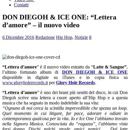
Contatti
DON DIEGOH & ICE ONE: “Lettera
d’amore” – il nuovo video
6 Dicembre 2016
Redazione
Hip Hop
,
Notizie
8
“Lettera d’amore
” è il nuovo video estratto da “
Latte & Sangue”
,
l’ultimo fortunato album di
DON DIEGOH & ICE ONE
disponibile in digitale su iTunes e in copia fisica su
www.gloryholerecords.it
per
Glory Hole Records
.
“Lettera d’amore
” è uno dei brani più sentiti del disco, in cui Don
Diegoh scrive una lettera a cuore aperto all’Hip Hop e a questa
musica che ha segnato in modo indelebile la sua vita:
“Ognuno di noi cerca la scintilla imprevedibile che spezza un loop.
Quel momento in cui litigare, far pace, adorare e odiare in
contemporanea qualcosa per la vita. Io e Ice One l’abbiamo trovato
nella Signora Musica. Conosciuta da “ragazza”, l’abbiamo vista
farsi donna. Dischi, palchi, strade, amici, nemici… . Dal latte