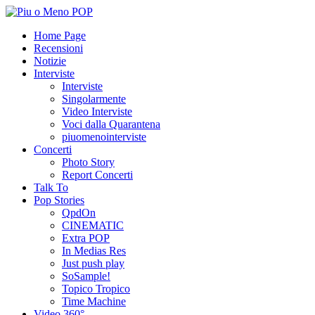
Home Page
Recensioni
Notizie
Interviste
Interviste
Singolarmente
Video Interviste
Voci dalla Quarantena
piuomenointerviste
Concerti
Photo Story
Report Concerti
Talk To
Pop Stories
QpdOn
CINEMATIC
Extra POP
In Medias Res
Just push play
SoSample!
Topico Tropico
Time Machine
Video 360°