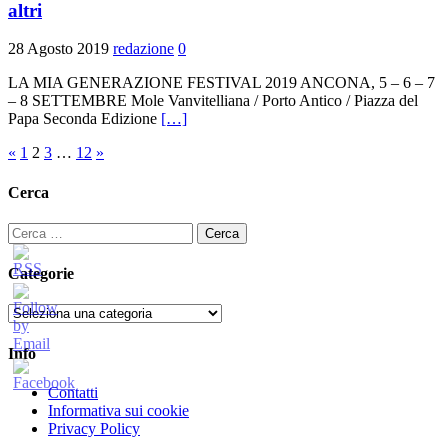
altri
28 Agosto 2019
redazione
0
LA MIA GENERAZIONE FESTIVAL 2019 ANCONA, 5 – 6 – 7
– 8 SETTEMBRE Mole Vanvitelliana / Porto Antico / Piazza del
Papa Seconda Edizione
[…]
Paginazione
«
1
2
3
…
12
»
degli
Cerca
articoli
Ricerca
per:
Categorie
Categorie
Info
Contatti
Informativa sui cookie
Privacy Policy