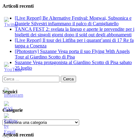
Articoli recenti
[Live Report] Be Alternative Festival: Mogwai, Subsonica e
Daniele Silvestri infiammano il palco di Camigliatello
TANCA FEST 2: svelata la lineup e aperte le prevendite per i
biglietti dei singoli giorni dopo il sold out degli abbonamenti
[Live Report] Il tour dei Litfiba per i quarant’anni di 17 Re fa
tappa a Cosenza
[Photostory] Suzanne Vega porta il suo Flying With Angels
Tour al Giardino Scotto di Pisa
Suzanne Vega protagonista al Giardino Scotto di Pisa sabato
25 luglio
Ricerca
per:
Seguici
Categorie
Categorie
Articoli recenti