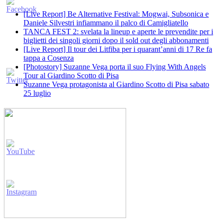
[Live Report] Be Alternative Festival: Mogwai, Subsonica e
Daniele Silvestri infiammano il palco di Camigliatello
TANCA FEST 2: svelata la lineup e aperte le prevendite per i
biglietti dei singoli giorni dopo il sold out degli abbonamenti
[Live Report] Il tour dei Litfiba per i quarant’anni di 17 Re fa
tappa a Cosenza
[Photostory] Suzanne Vega porta il suo Flying With Angels
Tour al Giardino Scotto di Pisa
Suzanne Vega protagonista al Giardino Scotto di Pisa sabato
25 luglio