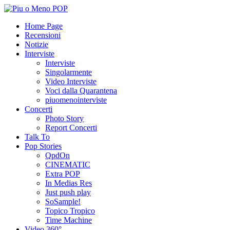
Home Page
Recensioni
Notizie
Interviste
Interviste
Singolarmente
Video Interviste
Voci dalla Quarantena
piuomenointerviste
Concerti
Photo Story
Report Concerti
Talk To
Pop Stories
QpdOn
CINEMATIC
Extra POP
In Medias Res
Just push play
SoSample!
Topico Tropico
Time Machine
Video 360°