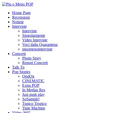
Home Page
Recensioni
Notizie
Interviste
Interviste
Singolarmente
Video Interviste
Voci dalla Quarantena
piuomenointerviste
Concerti
Photo Story
Report Concerti
Talk To
Pop Stories
QpdOn
CINEMATIC
Extra POP
In Medias Res
Just push play
SoSample!
Topico Tropico
Time Machine
Video 360°