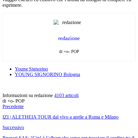
esprimere.
redazione
di +o- POP
Young Signorino
YOUNG SIGNORINO Bologna
Informazioni su redazione
4103 articoli
di +o- POP
Precedente
IZI | ALETHEIA TOUR dal vivo a aprile a Roma e Milano
Successivo
Brunori SAS: “Cip! è l’album che serve per tracciare il confine tra il