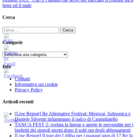
bene ed il male
Cerca
Ricerca
per:
Categorie
Categorie
Info
Contatti
Informativa sui cookie
Privacy Policy
Articoli recenti
[Live Report] Be Alternative Festival: Mogwai, Subsonica e
Daniele Silvestri infiammano il palco di Camigliatello
TANCA FEST 2: svelata la lineup e aperte le prevendite per i
biglietti dei singoli giorni dopo il sold out degli abbonamenti
[Live Report] Il tour dei Litfiba per i quarant’anni di 17 Re fa