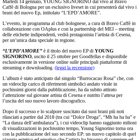
Martedì 14 gennaio, YOUNG SIGNORINO dal vivo al Bravo
Caffè di Bologna per un esclusivo liveset in cui presenterà dal vivo i
brani del nuovo Ep, intitolato “L’EPD’AMORE”.
L’evento, in programma al club bolognese, a cura di Bravo Caffè in
collaborazione con OAplus e con la partnership del MEI – meeting
delle etichette indipendenti, vedrà protagonista l’artista di Cesena,
per un’unica data speciale in regione.
“L’EPD’AMORE”
è il titolo del nuovo EP di
YOUNG
SIGNORINO
, uscito il 25 ottobre per Goodfellas e disponibile
esclusivamente in versione online sulle principali piattaforme di
streaming e downloading.
(leggi la recensione)
L’album è stato anticipato dal singolo “Burrocacao Rosa” che, con
un videoclip carico di riferimenti simbolici andato virale in
pochissimi giorni dalla pubblicazione, ha da subito attirato
l’attenzione sul giovane artista di Cesena e nutrito l’attesa per
l’uscita del suo nuovo lavoro discografico.
Dopo il successo e lo scalpore suscitato dai suoi brani più noti
rilasciati a partire dal 2018 (tra cui “Dolce Droga”, “Mh ha ha ha” e
“La danza dell’ambulanza”), i cui videoclip hanno raggiunto milioni
di visualizzazioni in pochissimo tempo, Young Signorino torna ora
con la pubblicazione del suo secondo EP: un nuovo capitolo di quel
viaggio estetico ed emotivo che l’artista ha bisogno di compiere ed