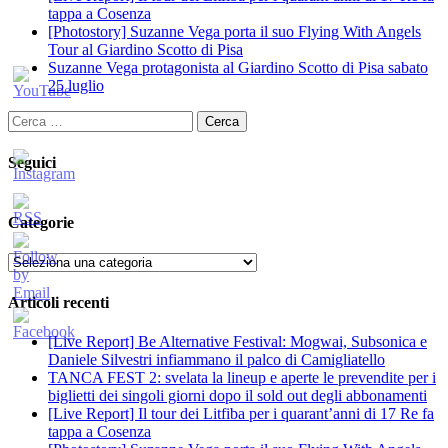
tappa a Cosenza
[Photostory] Suzanne Vega porta il suo Flying With Angels
Tour al Giardino Scotto di Pisa
Suzanne Vega protagonista al Giardino Scotto di Pisa sabato
25 luglio
Ricerca
per:
Seguici
Categorie
Categorie
Articoli recenti
[Live Report] Be Alternative Festival: Mogwai, Subsonica e
Daniele Silvestri infiammano il palco di Camigliatello
TANCA FEST 2: svelata la lineup e aperte le prevendite per i
biglietti dei singoli giorni dopo il sold out degli abbonamenti
[Live Report] Il tour dei Litfiba per i quarant’anni di 17 Re fa
tappa a Cosenza