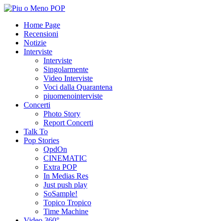
Home Page
Recensioni
Notizie
Interviste
Interviste
Singolarmente
Video Interviste
Voci dalla Quarantena
piuomenointerviste
Concerti
Photo Story
Report Concerti
Talk To
Pop Stories
QpdOn
CINEMATIC
Extra POP
In Medias Res
Just push play
SoSample!
Topico Tropico
Time Machine
Video 360°