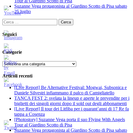
Tour al Giardino Scotto di Pisa
Suzanne Vega protagonista al Giardino Scotto di Pisa sabato
25 luglio
Ricerca
per:
Seguici
Categorie
Categorie
Articoli recenti
[Live Report] Be Alternative Festival: Mogwai, Subsonica e
Daniele Silvestri infiammano il palco di Camigliatello
TANCA FEST 2: svelata la lineup e aperte le prevendite per i
biglietti dei singoli giorni dopo il sold out degli abbonamenti
[Live Report] Il tour dei Litfiba per i quarant’anni di 17 Re fa
tappa a Cosenza
[Photostory] Suzanne Vega porta il suo Flying With Angels
Tour al Giardino Scotto di Pisa
Suzanne Vega protagonista al Giardino Scotto di Pisa sabato