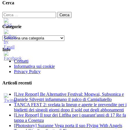
Cerca
Ricerca
per:
Categorie
Categorie
Info
Contatti
Informativa sui cookie
Privacy Policy
Articoli recenti
[Live Report] Be Alternative Festival: Mogwai, Subsonica e
Daniele Silvestri infiammano il palco di Camigliatello
TANCA FEST 2: svelata la lineup e aperte le prevendite per i
biglietti dei singoli giorni dopo il sold out degli abbonamenti
[Live Report] Il tour dei Litfiba per i quarant’anni di 17 Re fa
tappa a Cosenza
[Photostory] Suzanne Vega porta il suo Flying With Angels