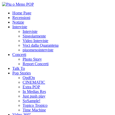
Home Page
Recensioni
Notizie
Interviste
Interviste
Singolarmente
Video Interviste
Voci dalla Quarantena
piuomenointerviste
Concerti
Photo Story
Report Concerti
Talk To
Pop Stories
QpdOn
CINEMATIC
Extra POP
In Medias Res
Just push play
SoSample!
Topico Tropico
Time Machine
Video 360°