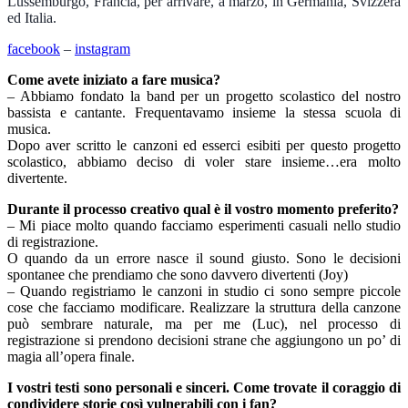
Lussemburgo, Francia, per arrivare, a marzo, in Germania, Svizzera
ed Italia.
facebook
–
instagram
Come avete iniziato a fare musica?
– Abbiamo fondato la band per un progetto scolastico del nostro
bassista e cantante. Frequentavamo insieme la stessa scuola di
musica.
Dopo aver scritto le canzoni ed esserci esibiti per questo progetto
scolastico, abbiamo deciso di voler stare insieme…era molto
divertente.
Durante il processo creativo qual è il vostro momento preferito?
– Mi piace molto quando facciamo esperimenti casuali nello studio
di registrazione.
O quando da un errore nasce il sound giusto. Sono le decisioni
spontanee che prendiamo che sono davvero divertenti (Joy)
– Quando registriamo le canzoni in studio ci sono sempre piccole
cose che facciamo modificare. Realizzare la struttura della canzone
può sembrare naturale, ma per me (Luc), nel processo di
registrazione si prendono decisioni strane che aggiungono un po’ di
magia all’opera finale.
I vostri testi sono personali e sinceri. Come trovate il coraggio di
condividere
storie così vulnerabili con i fan?