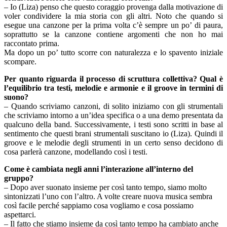
– Io (Liza) penso che questo coraggio provenga dalla motivazione di
voler condividere la mia storia con gli altri. Noto che quando si
esegue una canzone per la prima volta c’è sempre un po’ di paura,
soprattutto se la canzone contiene argomenti che non ho mai
raccontato prima.
Ma dopo un po’ tutto scorre con naturalezza e lo spavento iniziale
scompare.
Per quanto riguarda il processo di scruttura collettiva? Qual è
l’equilibrio tra testi, melodie e armonie
e il groove in termini di
suono?
– Quando scriviamo canzoni, di solito iniziamo con gli strumentali
che scriviamo intorno a un’idea specifica o a una demo presentata da
qualcuno della band. Successivamente, i testi sono scritti in base al
sentimento che questi brani strumentali suscitano io (Liza). Quindi il
groove e le melodie degli strumenti in un certo senso decidono di
cosa parlerà canzone, modellando così i testi.
Come è cambiata negli anni l’interazione all’interno del
gruppo?
– Dopo aver suonato insieme per così tanto tempo, siamo molto
sintonizzati l’uno con l’altro. A volte creare nuova musica sembra
così facile perché sappiamo cosa vogliamo e cosa possiamo
aspettarci.
– Il fatto che stiamo insieme da così tanto tempo ha cambiato anche