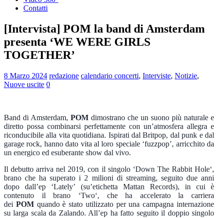
Contatti
[Intervista] POM la band di Amsterdam
presenta ‘WE WERE GIRLS
TOGETHER’
8 Marzo 2024
redazione
calendario concerti
,
Interviste
,
Notizie
,
Nuove uscite
0
Band di Amsterdam,
POM
dimostrano che un suono più naturale e
diretto possa combinarsi perfettamente con un’atmosfera allegra e
riconducibile alla vita quotidiana. Ispirati dal Britpop, dal punk e dal
garage rock, hanno dato vita al loro speciale ‘fuzzpop’, arricchito da
un energico ed esuberante show dal vivo.
Il debutto arriva nel 2019, con il singolo ‘
Down The Rabbit Hole
‘,
brano che ha superato i 2 milioni di streaming, seguito due anni
dopo dall’ep ‘
Lately’
(su’etichetta Mattan Records), in cui è
contenuto il brano ‘
Two
‘, che ha accelerato la carriera
dei
POM
quando è stato utilizzato per una campagna internazione
su larga scala da Zalando. All’ep ha fatto seguito il doppio singolo