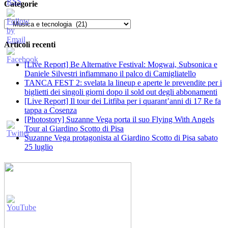
Categorie
Categorie
Articoli recenti
[Live Report] Be Alternative Festival: Mogwai, Subsonica e
Daniele Silvestri infiammano il palco di Camigliatello
TANCA FEST 2: svelata la lineup e aperte le prevendite per i
biglietti dei singoli giorni dopo il sold out degli abbonamenti
[Live Report] Il tour dei Litfiba per i quarant’anni di 17 Re fa
tappa a Cosenza
[Photostory] Suzanne Vega porta il suo Flying With Angels
Tour al Giardino Scotto di Pisa
Suzanne Vega protagonista al Giardino Scotto di Pisa sabato
25 luglio