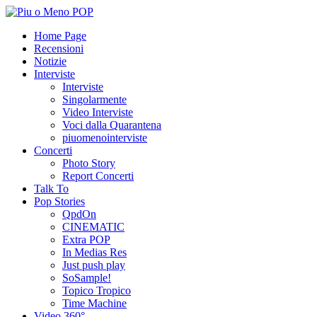
Home Page
Recensioni
Notizie
Interviste
Interviste
Singolarmente
Video Interviste
Voci dalla Quarantena
piuomenointerviste
Concerti
Photo Story
Report Concerti
Talk To
Pop Stories
QpdOn
CINEMATIC
Extra POP
In Medias Res
Just push play
SoSample!
Topico Tropico
Time Machine
Video 360°