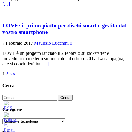
[…]
LOVE: il primo piatto per dischi smart e gestito dal
vostro smartphone
7 Febbraio 2017
Maurizio Lucchini
0
LOVE è un progetto lanciato il 2 febbraio su kickstarter e
prevedono di metterlo sul mercato ad ottobre 2017. La campagna,
che si concluderà tra
[…]
Paginazione
1
2
3
»
degli
Cerca
articoli
Ricerca
per:
Categorie
Categorie