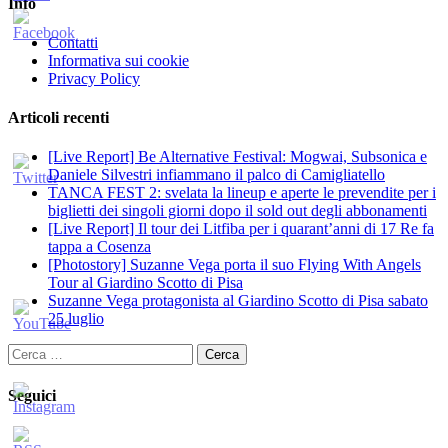
Info
Contatti
Informativa sui cookie
Privacy Policy
Articoli recenti
[Live Report] Be Alternative Festival: Mogwai, Subsonica e
Daniele Silvestri infiammano il palco di Camigliatello
TANCA FEST 2: svelata la lineup e aperte le prevendite per i
biglietti dei singoli giorni dopo il sold out degli abbonamenti
[Live Report] Il tour dei Litfiba per i quarant’anni di 17 Re fa
tappa a Cosenza
[Photostory] Suzanne Vega porta il suo Flying With Angels
Tour al Giardino Scotto di Pisa
Suzanne Vega protagonista al Giardino Scotto di Pisa sabato
25 luglio
Ricerca
per:
Seguici