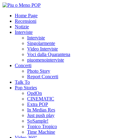
Home Page
Recensioni
Notizie
Interviste
Interviste
Singolarmente
Video Interviste
Voci dalla Quarantena
piuomenointerviste
Concerti
Photo Story
Report Concerti
Talk To
Pop Stories
QpdOn
CINEMATIC
Extra POP
In Medias Res
Just push play
SoSample!
Topico Tropico
Time Machine
Video 360°