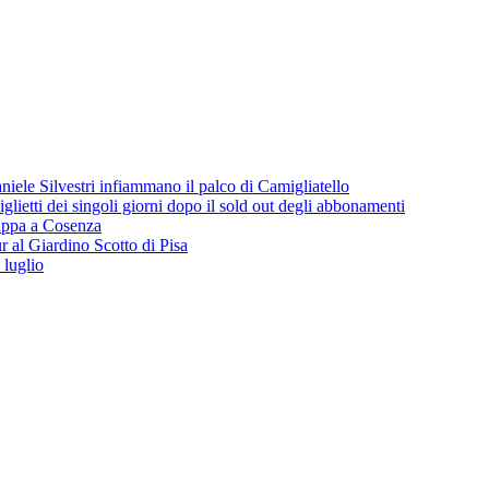
iele Silvestri infiammano il palco di Camigliatello
lietti dei singoli giorni dopo il sold out degli abbonamenti
 tappa a Cosenza
 al Giardino Scotto di Pisa
 luglio