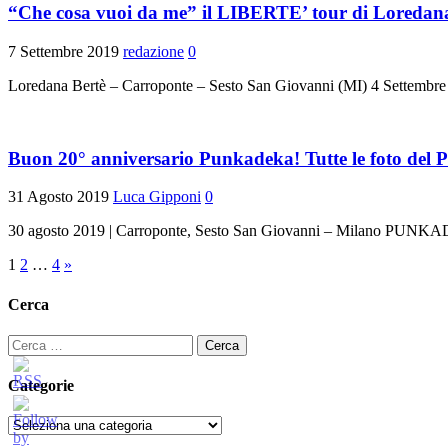
“Che cosa vuoi da me” il LIBERTE’ tour di Loredana 
7 Settembre 2019
redazione
0
Loredana Bertè – Carroponte – Sesto San Giovanni (MI) 4 Settembre 
Buon 20° anniversario Punkadeka! Tutte le foto del 
31 Agosto 2019
Luca Gipponi
0
30 agosto 2019 | Carroponte, Sesto San Giovanni – Milano PUN
Paginazione
1
2
…
4
»
degli
Cerca
articoli
Ricerca
per:
Categorie
Categorie