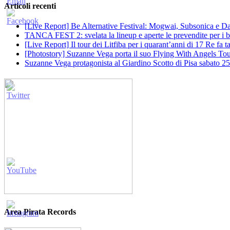
Articoli recenti
[Live Report] Be Alternative Festival: Mogwai, Subsonica e Dan
TANCA FEST 2: svelata la lineup e aperte le prevendite per i big
[Live Report] Il tour dei Litfiba per i quarant’anni di 17 Re fa
[Photostory] Suzanne Vega porta il suo Flying With Angels Tour
Suzanne Vega protagonista al Giardino Scotto di Pisa sabato 25
Area Pirata Records