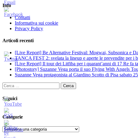
Info
Contatti
Informativa sui cookie
Privacy Policy
Articoli recenti
[Live Report] Be Alternative Festival: Mogwai, Subsonica e Dan
TANCA FEST 2: svelata la lineup e aperte le prevendite per i big
[Live Report] Il tour dei Litfiba per i quarant’anni di 17 Re fa
[Photostory] Suzanne Vega porta il suo Flying With Angels Tour
Suzanne Vega protagonista al Giardino Scotto di Pisa sabato 25
Ricerca
per:
Seguici
Categorie
Categorie