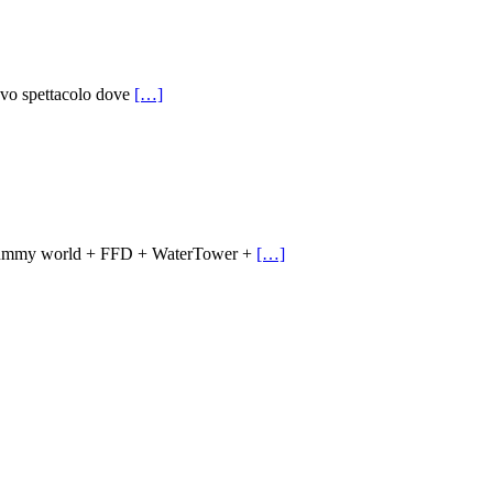
ovo spettacolo dove
[…]
Crummy world + FFD + WaterTower +
[…]