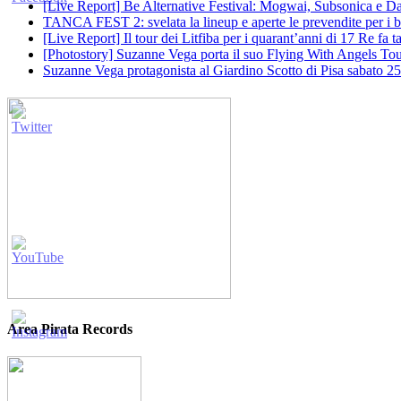
[Live Report] Be Alternative Festival: Mogwai, Subsonica e Dan
TANCA FEST 2: svelata la lineup e aperte le prevendite per i big
[Live Report] Il tour dei Litfiba per i quarant’anni di 17 Re fa
[Photostory] Suzanne Vega porta il suo Flying With Angels Tour
Suzanne Vega protagonista al Giardino Scotto di Pisa sabato 25
Area Pirata Records