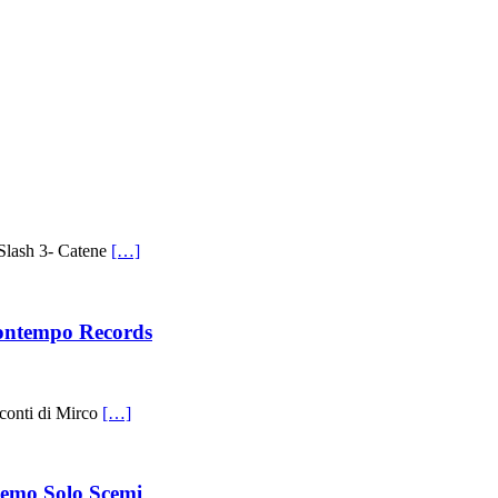
lash 3- Catene
[…]
 Contempo Records
conti di Mirco
[…]
 Semo Solo Scemi