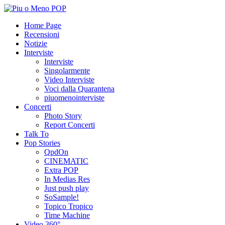
Home Page
Recensioni
Notizie
Interviste
Interviste
Singolarmente
Video Interviste
Voci dalla Quarantena
piuomenointerviste
Concerti
Photo Story
Report Concerti
Talk To
Pop Stories
QpdOn
CINEMATIC
Extra POP
In Medias Res
Just push play
SoSample!
Topico Tropico
Time Machine
Video 360°