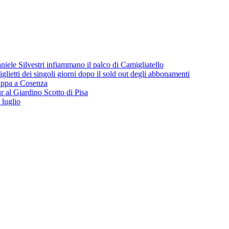
iele Silvestri infiammano il palco di Camigliatello
lietti dei singoli giorni dopo il sold out degli abbonamenti
 tappa a Cosenza
 al Giardino Scotto di Pisa
 luglio