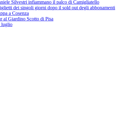
iele Silvestri infiammano il palco di Camigliatello
lietti dei singoli giorni dopo il sold out degli abbonamenti
 tappa a Cosenza
 al Giardino Scotto di Pisa
 luglio