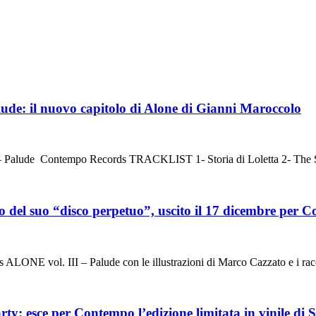
lude: il nuovo capitolo di Alone di Gianni Maroccolo
lude Contempo Records TRACKLIST 1- Storia di Loletta 2- The S
o del suo “disco perpetuo”, uscito il 17 dicembre per
 vol. III – Palude con le illustrazioni di Marco Cazzato e i rac
ty: esce per Contempo l’edizione limitata in vinile di