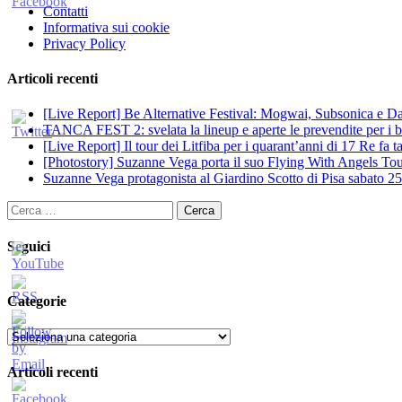
Contatti
Informativa sui cookie
Privacy Policy
Articoli recenti
[Live Report] Be Alternative Festival: Mogwai, Subsonica e Dan
TANCA FEST 2: svelata la lineup e aperte le prevendite per i big
[Live Report] Il tour dei Litfiba per i quarant’anni di 17 Re fa
[Photostory] Suzanne Vega porta il suo Flying With Angels Tour
Suzanne Vega protagonista al Giardino Scotto di Pisa sabato 25
Ricerca
per:
Seguici
Categorie
Categorie
Articoli recenti