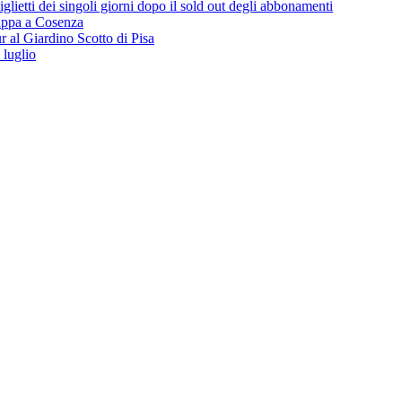
lietti dei singoli giorni dopo il sold out degli abbonamenti
 tappa a Cosenza
 al Giardino Scotto di Pisa
 luglio