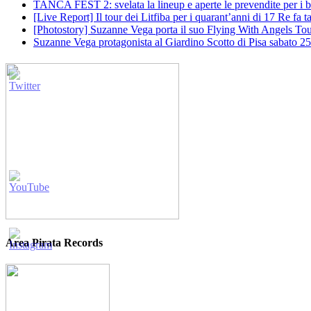
TANCA FEST 2: svelata la lineup e aperte le prevendite per i big
[Live Report] Il tour dei Litfiba per i quarant’anni di 17 Re fa
[Photostory] Suzanne Vega porta il suo Flying With Angels Tour
Suzanne Vega protagonista al Giardino Scotto di Pisa sabato 25
Area Pirata Records