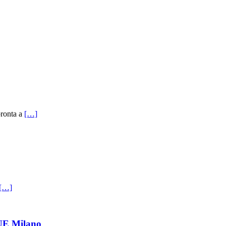
pronta a
[…]
[…]
E Milano