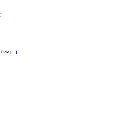
]
 Field
[…]