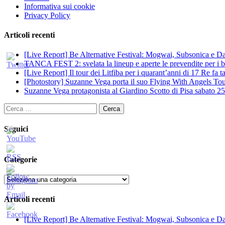
Informativa sui cookie
Privacy Policy
Articoli recenti
[Live Report] Be Alternative Festival: Mogwai, Subsonica e Dan
TANCA FEST 2: svelata la lineup e aperte le prevendite per i big
[Live Report] Il tour dei Litfiba per i quarant’anni di 17 Re fa
[Photostory] Suzanne Vega porta il suo Flying With Angels Tour
Suzanne Vega protagonista al Giardino Scotto di Pisa sabato 25
Ricerca
per:
Seguici
Categorie
Categorie
Articoli recenti
[Live Report] Be Alternative Festival: Mogwai, Subsonica e Dan