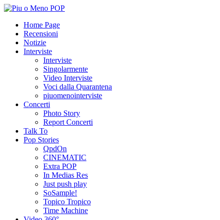
Home Page
Recensioni
Notizie
Interviste
Interviste
Singolarmente
Video Interviste
Voci dalla Quarantena
piuomenointerviste
Concerti
Photo Story
Report Concerti
Talk To
Pop Stories
QpdOn
CINEMATIC
Extra POP
In Medias Res
Just push play
SoSample!
Topico Tropico
Time Machine
Video 360°