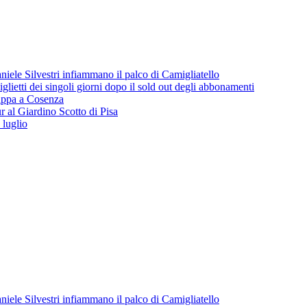
iele Silvestri infiammano il palco di Camigliatello
lietti dei singoli giorni dopo il sold out degli abbonamenti
 tappa a Cosenza
 al Giardino Scotto di Pisa
 luglio
iele Silvestri infiammano il palco di Camigliatello