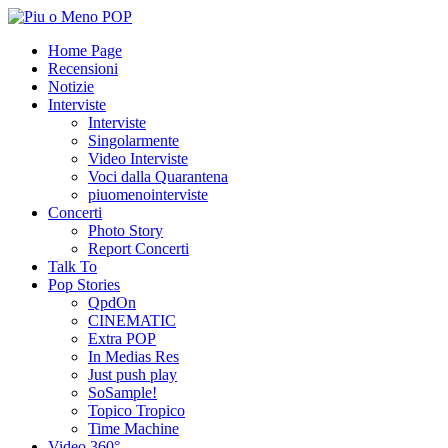
Home Page
Recensioni
Notizie
Interviste
Interviste
Singolarmente
Video Interviste
Voci dalla Quarantena
piuomenointerviste
Concerti
Photo Story
Report Concerti
Talk To
Pop Stories
QpdOn
CINEMATIC
Extra POP
In Medias Res
Just push play
SoSample!
Topico Tropico
Time Machine
Video 360°