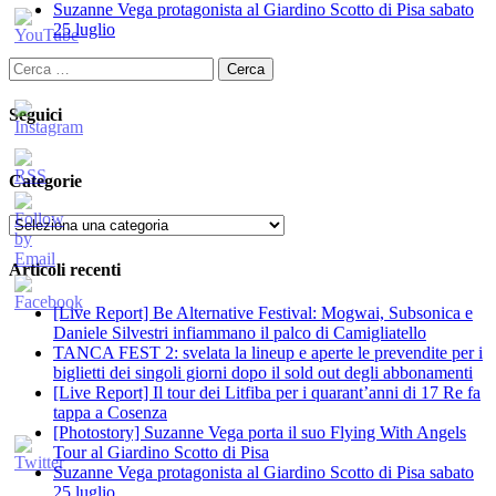
Suzanne Vega protagonista al Giardino Scotto di Pisa sabato
25 luglio
Ricerca
per:
Seguici
Categorie
Categorie
Articoli recenti
[Live Report] Be Alternative Festival: Mogwai, Subsonica e
Daniele Silvestri infiammano il palco di Camigliatello
TANCA FEST 2: svelata la lineup e aperte le prevendite per i
biglietti dei singoli giorni dopo il sold out degli abbonamenti
[Live Report] Il tour dei Litfiba per i quarant’anni di 17 Re fa
tappa a Cosenza
[Photostory] Suzanne Vega porta il suo Flying With Angels
Tour al Giardino Scotto di Pisa
Suzanne Vega protagonista al Giardino Scotto di Pisa sabato
25 luglio