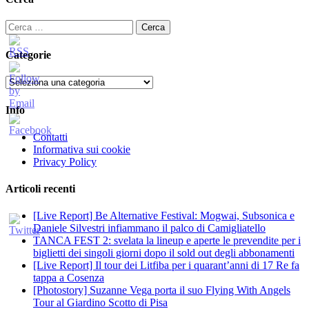
articoli
Ricerca
per:
Categorie
Categorie
Info
Contatti
Informativa sui cookie
Privacy Policy
Articoli recenti
[Live Report] Be Alternative Festival: Mogwai, Subsonica e
Daniele Silvestri infiammano il palco di Camigliatello
TANCA FEST 2: svelata la lineup e aperte le prevendite per i
biglietti dei singoli giorni dopo il sold out degli abbonamenti
[Live Report] Il tour dei Litfiba per i quarant’anni di 17 Re fa
tappa a Cosenza
[Photostory] Suzanne Vega porta il suo Flying With Angels
Tour al Giardino Scotto di Pisa