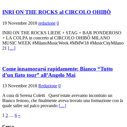
INRI ON THE ROCKS al CIRCOLO OHIBÒ
19 Novembre 2018
redazione
0
INRI ON THE ROCKS LIEDE + STAG + BAR PONDEROSO
+ LA COLPA in concerto al CIRCOLO OHIBÒ MILANO
MUSIC WEEK #MilanoMusicWeek #MMW18 #MusicCityMilano
21
[…]
Come innamorarsi rapidamente: Bianco “Tutto
d’un fiato tour” all’Angelo Mai
13 Novembre 2018
Redazione
0
A cura di Serena Coletti Quest’estate avevamo incontrato un
Bianco festoso, che finalmente aveva trovato una formazione con la
quale salire sul palco provando
[…]
Paginazione
1
2
…
6
»
degli
Cerca