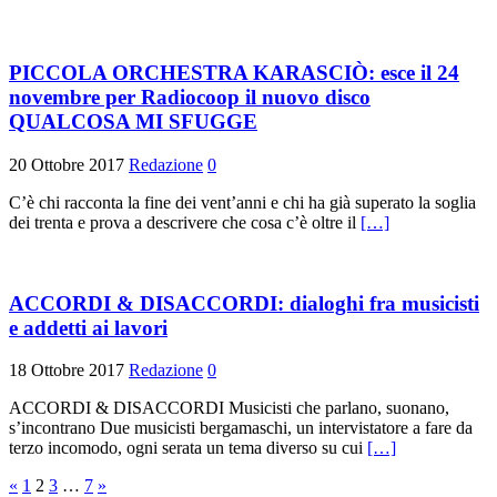
PICCOLA ORCHESTRA KARASCIÒ: esce il 24
novembre per Radiocoop il nuovo disco
QUALCOSA MI SFUGGE
20 Ottobre 2017
Redazione
0
C’è chi racconta la fine dei vent’anni e chi ha già superato la soglia
dei trenta e prova a descrivere che cosa c’è oltre il
[…]
ACCORDI & DISACCORDI: dialoghi fra musicisti
e addetti ai lavori
18 Ottobre 2017
Redazione
0
ACCORDI & DISACCORDI Musicisti che parlano, suonano,
s’incontrano Due musicisti bergamaschi, un intervistatore a fare da
terzo incomodo, ogni serata un tema diverso su cui
[…]
Paginazione
«
1
2
3
…
7
»