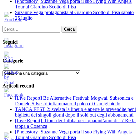
[Photostory] Suzanne Vega porta il suo Flying With Angels
Tour al Giardino Scotto di Pisa
Suzanne Vega protagonista al Giardino Scotto di Pisa sabato
25 luglio
Ricerca
per:
Seguici
Categorie
Categorie
Articoli recenti
[Live Report] Be Alternative Festival: Mogwai, Subsonica e
Daniele Silvestri infiammano il palco di Camigliatello
TANCA FEST 2: svelata la lineup e aperte le prevendite per i
biglietti dei singoli giorni dopo il sold out degli abbonamenti
[Live Report] Il tour dei Litfiba per i quarant’anni di 17 Re fa
tappa a Cosenza
[Photostory] Suzanne Vega porta il suo Flying With Angels
Tour al Giardino Scotto di Pisa