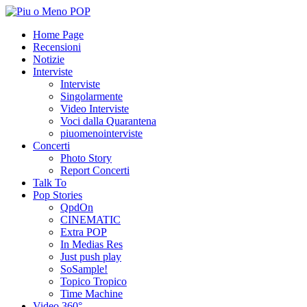
Home Page
Recensioni
Notizie
Interviste
Interviste
Singolarmente
Video Interviste
Voci dalla Quarantena
piuomenointerviste
Concerti
Photo Story
Report Concerti
Talk To
Pop Stories
QpdOn
CINEMATIC
Extra POP
In Medias Res
Just push play
SoSample!
Topico Tropico
Time Machine
Video 360°