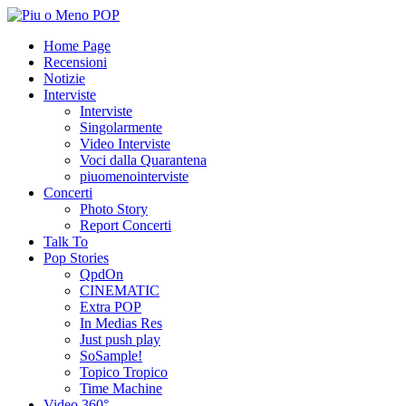
Home Page
Recensioni
Notizie
Interviste
Interviste
Singolarmente
Video Interviste
Voci dalla Quarantena
piuomenointerviste
Concerti
Photo Story
Report Concerti
Talk To
Pop Stories
QpdOn
CINEMATIC
Extra POP
In Medias Res
Just push play
SoSample!
Topico Tropico
Time Machine
Video 360°