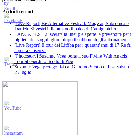
Articoli recenti
[Live Report] Be Alternative Festival: Mogwai, Subsonica e
Daniele Silvestri infiammano il palco di Camigliatello
TANCA FEST 2: svelata la lineup e aperte le prevendite per i
biglietti dei singoli giorni dopo il sold out degli abbonamenti
[Live Report] Il tour dei Litfiba per i quarant’anni di 17 Re fa
tappa a Cosenza
[Photostory] Suzanne Vega porta il suo Flying With Angels
Tour al Giardino Scotto di Pisa
Suzanne Vega protagonista al Giardino Scotto di Pisa sabato
25 luglio