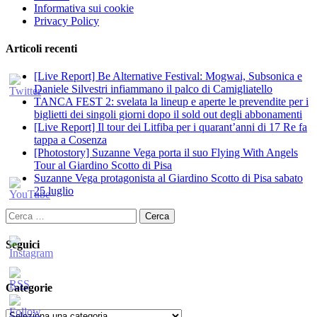
Informativa sui cookie
Privacy Policy
Articoli recenti
[Live Report] Be Alternative Festival: Mogwai, Subsonica e
Daniele Silvestri infiammano il palco di Camigliatello
TANCA FEST 2: svelata la lineup e aperte le prevendite per i
biglietti dei singoli giorni dopo il sold out degli abbonamenti
[Live Report] Il tour dei Litfiba per i quarant’anni di 17 Re fa
tappa a Cosenza
[Photostory] Suzanne Vega porta il suo Flying With Angels
Tour al Giardino Scotto di Pisa
Suzanne Vega protagonista al Giardino Scotto di Pisa sabato
25 luglio
Ricerca
per:
Seguici
Categorie
Categorie