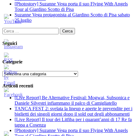
[Photostory] Suzanne Vega porta il suo Flying With Angels
Tour al Giardino Scotto di Pisa
Suzanne Vega protagonista al Giardino Scotto di Pisa sabato
25 luglio
Ricerca
per:
Seguici
Categorie
Categorie
Articoli recenti
[Live Report] Be Alternative Festival: Mogwai, Subsonica e
Daniele Silvestri infiammano il palco di Camigliatello
TANCA FEST 2: svelata la lineup e aperte le prevendite per i
biglietti dei singoli giorni dopo il sold out degli abbonamenti
[Live Report] Il tour dei Litfiba per i quarant’anni di 17 Re fa
tappa a Cosenza
[Photostory] Suzanne Vega porta il suo Flying With Angels
Tour al Giardino Scotto di Pisa