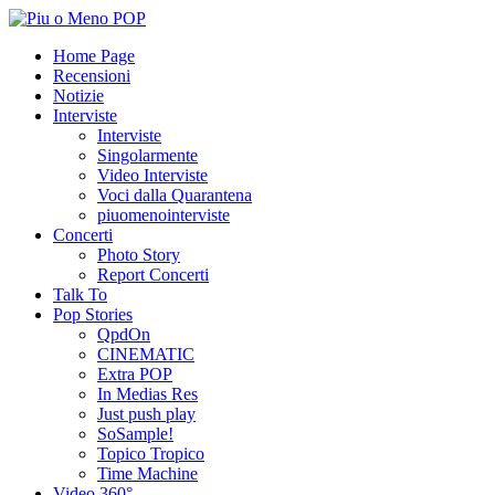
Home Page
Recensioni
Notizie
Interviste
Interviste
Singolarmente
Video Interviste
Voci dalla Quarantena
piuomenointerviste
Concerti
Photo Story
Report Concerti
Talk To
Pop Stories
QpdOn
CINEMATIC
Extra POP
In Medias Res
Just push play
SoSample!
Topico Tropico
Time Machine
Video 360°