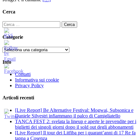
Cerca
Ricerca
per:
Categorie
Categorie
Info
Contatti
Informativa sui cookie
Privacy Policy
Articoli recenti
[Live Report] Be Alternative Festival: Mogwai, Subsonica e
Daniele Silvestri infiammano il palco di Camigliatello
TANCA FEST 2: svelata la lineup e aperte le prevendite per i
biglietti dei singoli giorni dopo il sold out degli abbonamenti
[Live Report] Il tour dei Litfiba per i quarant’anni di 17 Re fa
tappa a Cosenza