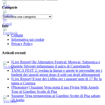
per:
Categorie
Categorie
Info
Contatti
Informativa sui cookie
Privacy Policy
Articoli recenti
[Live Report] Be Alternative Festival: Mogwai, Subsonica e
Daniele Silvestri infiammano il palco di Camigliatello
TANCA FEST 2: svelata la lineup e aperte le prevendite per i
biglietti dei singoli giorni dopo il sold out degli abbonamenti
[Live Report] Il tour dei Litfiba per i quarant’anni di 17 Re fa
tappa a Cosenza
[Photostory] Suzanne Vega porta il suo Flying With Angels
Tour al Giardino Scotto di Pisa
Suzanne Vega protagonista al Giardino Scotto di Pisa sabato
25 luglio