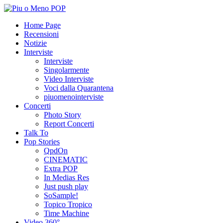
Home Page
Recensioni
Notizie
Interviste
Interviste
Singolarmente
Video Interviste
Voci dalla Quarantena
piuomenointerviste
Concerti
Photo Story
Report Concerti
Talk To
Pop Stories
QpdOn
CINEMATIC
Extra POP
In Medias Res
Just push play
SoSample!
Topico Tropico
Time Machine
Video 360°