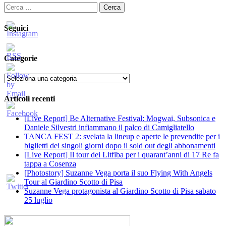
Ricerca
per:
Seguici
Categorie
Categorie
Articoli recenti
[Live Report] Be Alternative Festival: Mogwai, Subsonica e
Daniele Silvestri infiammano il palco di Camigliatello
TANCA FEST 2: svelata la lineup e aperte le prevendite per i
biglietti dei singoli giorni dopo il sold out degli abbonamenti
[Live Report] Il tour dei Litfiba per i quarant’anni di 17 Re fa
tappa a Cosenza
[Photostory] Suzanne Vega porta il suo Flying With Angels
Tour al Giardino Scotto di Pisa
Suzanne Vega protagonista al Giardino Scotto di Pisa sabato
25 luglio