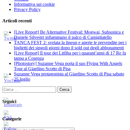
Informativa sui cookie
Privacy Policy
Articoli recenti
[Live Report] Be Alternative Festival: Mogwai, Subsonica e
Daniele Silvestri infiammano il palco di Camigliatello
TANCA FEST 2: svelata la lineup e aperte le prevendite per i
biglietti dei singoli giorni dopo il sold out degli abbonamenti
[Live Report] Il tour dei Litfiba per i quarant’anni di 17 Re fa
tappa a Cosenza
[Photostory] Suzanne Vega porta il suo Flying With Angels
Tour al Giardino Scotto di Pisa
Suzanne Vega protagonista al Giardino Scotto di Pisa sabato
25 luglio
Ricerca
per:
Seguici
Categorie
Categorie