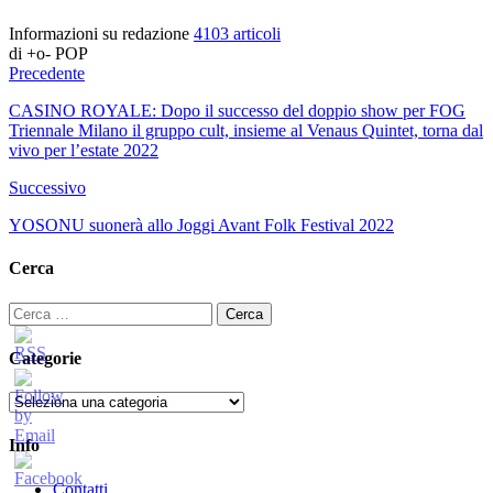
Informazioni su redazione
4103 articoli
di +o- POP
Precedente
CASINO ROYALE: Dopo il successo del doppio show per FOG
Triennale Milano il gruppo cult, insieme al Venaus Quintet, torna dal
vivo per l’estate 2022
Successivo
YOSONU suonerà allo Joggi Avant Folk Festival 2022
Cerca
Ricerca
per:
Categorie
Categorie
Info
Contatti