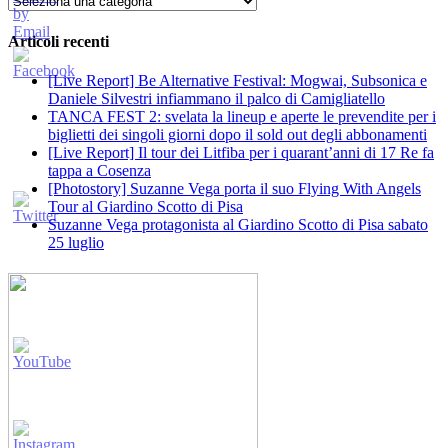
Articoli recenti
[Live Report] Be Alternative Festival: Mogwai, Subsonica e
Daniele Silvestri infiammano il palco di Camigliatello
TANCA FEST 2: svelata la lineup e aperte le prevendite per i
biglietti dei singoli giorni dopo il sold out degli abbonamenti
[Live Report] Il tour dei Litfiba per i quarant’anni di 17 Re fa
tappa a Cosenza
[Photostory] Suzanne Vega porta il suo Flying With Angels
Tour al Giardino Scotto di Pisa
Suzanne Vega protagonista al Giardino Scotto di Pisa sabato
25 luglio