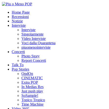
Home Page
Recensioni
Notizie
Interviste
Interviste
Singolarmente
Video Interviste
Voci dalla Quarantena
piuomenointerviste
Concerti
Photo Story
Report Concerti
Talk To
Pop Stories
QpdOn
CINEMATIC
Extra POP
In Medias Res
Just push play
SoSample!
Topico Tropico
Time Machine
Video 360°