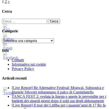
Paginazione
1
2
»
degli
Cerca
articoli
Ricerca
per:
Categorie
Categorie
Info
Contatti
Informativa sui cookie
Privacy Policy
Articoli recenti
[Live Report] Be Alternative Festival: Mogwai, Subsonica e
Daniele Silvestri infiammano il palco di Camigliatello
TANCA FEST 2: svelata la lineup e aperte le prevendite per i
biglietti dei singoli giorni dopo il sold out degli abbonamenti
[Live Report] Il tour dei Litfiba per i quarant’anni di 17 Re fa