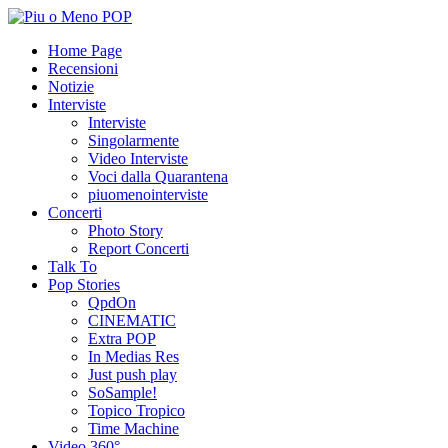
Home Page
Recensioni
Notizie
Interviste
Interviste
Singolarmente
Video Interviste
Voci dalla Quarantena
piuomenointerviste
Concerti
Photo Story
Report Concerti
Talk To
Pop Stories
QpdOn
CINEMATIC
Extra POP
In Medias Res
Just push play
SoSample!
Topico Tropico
Time Machine
Video 360°