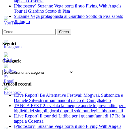
tappa a Cosenza
[Photostory] Suzanne Vega porta il suo Flying With Angels
Tour al Giardino Scotto di Pisa
Suzanne Vega protagonista al Giardino Scotto di Pisa sabato
25 luglio
Ricerca
per:
Seguici
Categorie
Categorie
Articoli recenti
[Live Report] Be Alternative Festival: Mogwai, Subsonica e
Daniele Silvestri infiammano il palco di Camigliatello
TANCA FEST 2: svelata la lineup e aperte le prevendite per i
biglietti dei singoli giorni dopo il sold out degli abbonamenti
[Live Report] Il tour dei Litfiba per i quarant’anni di 17 Re fa
tappa a Cosenza
[Photostory] Suzanne Vega porta il suo Flying With Angels