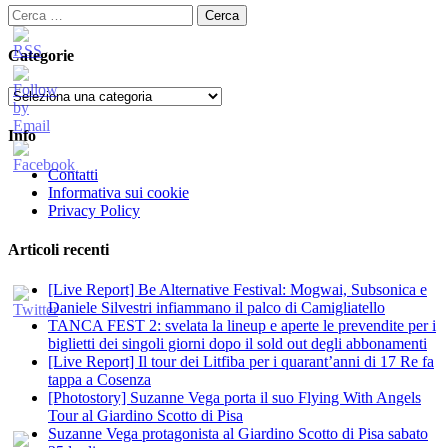
Ricerca
per:
Categorie
Categorie
Info
Contatti
Informativa sui cookie
Privacy Policy
Articoli recenti
[Live Report] Be Alternative Festival: Mogwai, Subsonica e
Daniele Silvestri infiammano il palco di Camigliatello
TANCA FEST 2: svelata la lineup e aperte le prevendite per i
biglietti dei singoli giorni dopo il sold out degli abbonamenti
[Live Report] Il tour dei Litfiba per i quarant’anni di 17 Re fa
tappa a Cosenza
[Photostory] Suzanne Vega porta il suo Flying With Angels
Tour al Giardino Scotto di Pisa
Suzanne Vega protagonista al Giardino Scotto di Pisa sabato