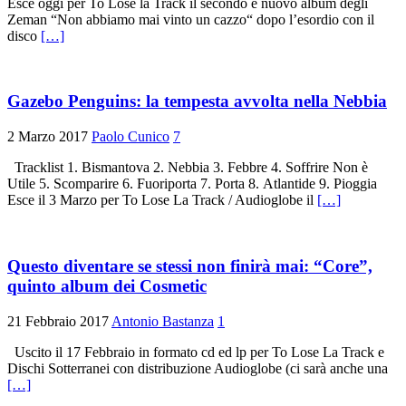
Esce oggi per To Lose la Track il secondo e nuovo album degli
Zeman “Non abbiamo mai vinto un cazzo“ dopo l’esordio con il
disco
[…]
Gazebo Penguins: la tempesta avvolta nella Nebbia
2 Marzo 2017
Paolo Cunico
7
Tracklist 1. Bismantova 2. Nebbia 3. Febbre 4. Soffrire Non è
Utile 5. Scomparire 6. Fuoriporta 7. Porta 8. Atlantide 9. Pioggia
Esce il 3 Marzo per To Lose La Track / Audioglobe il
[…]
Questo diventare se stessi non finirà mai: “Core”,
quinto album dei Cosmetic
21 Febbraio 2017
Antonio Bastanza
1
Uscito il 17 Febbraio in formato cd ed lp per To Lose La Track e
Dischi Sotterranei con distribuzione Audioglobe (ci sarà anche una
[…]