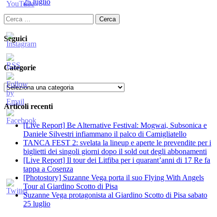
25 luglio
Ricerca
per:
Seguici
Categorie
Categorie
Articoli recenti
[Live Report] Be Alternative Festival: Mogwai, Subsonica e
Daniele Silvestri infiammano il palco di Camigliatello
TANCA FEST 2: svelata la lineup e aperte le prevendite per i
biglietti dei singoli giorni dopo il sold out degli abbonamenti
[Live Report] Il tour dei Litfiba per i quarant’anni di 17 Re fa
tappa a Cosenza
[Photostory] Suzanne Vega porta il suo Flying With Angels
Tour al Giardino Scotto di Pisa
Suzanne Vega protagonista al Giardino Scotto di Pisa sabato
25 luglio