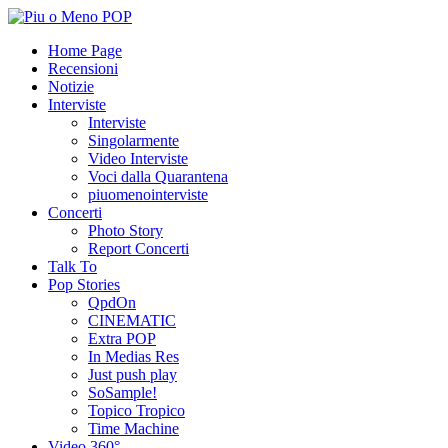
Home Page
Recensioni
Notizie
Interviste
Interviste
Singolarmente
Video Interviste
Voci dalla Quarantena
piuomenointerviste
Concerti
Photo Story
Report Concerti
Talk To
Pop Stories
QpdOn
CINEMATIC
Extra POP
In Medias Res
Just push play
SoSample!
Topico Tropico
Time Machine
Video 360°