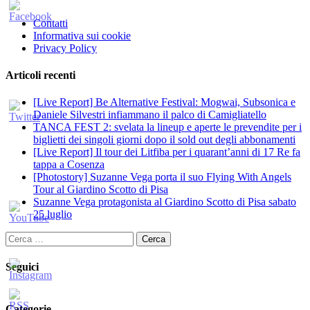
Contatti
Informativa sui cookie
Privacy Policy
Articoli recenti
[Live Report] Be Alternative Festival: Mogwai, Subsonica e
Daniele Silvestri infiammano il palco di Camigliatello
TANCA FEST 2: svelata la lineup e aperte le prevendite per i
biglietti dei singoli giorni dopo il sold out degli abbonamenti
[Live Report] Il tour dei Litfiba per i quarant’anni di 17 Re fa
tappa a Cosenza
[Photostory] Suzanne Vega porta il suo Flying With Angels
Tour al Giardino Scotto di Pisa
Suzanne Vega protagonista al Giardino Scotto di Pisa sabato
25 luglio
Ricerca
per:
Seguici
Categorie