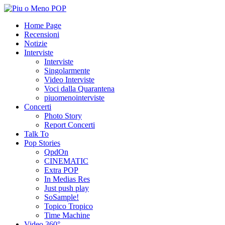
Home Page
Recensioni
Notizie
Interviste
Interviste
Singolarmente
Video Interviste
Voci dalla Quarantena
piuomenointerviste
Concerti
Photo Story
Report Concerti
Talk To
Pop Stories
QpdOn
CINEMATIC
Extra POP
In Medias Res
Just push play
SoSample!
Topico Tropico
Time Machine
Video 360°