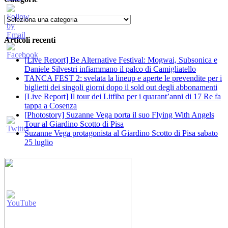
Categorie
Articoli recenti
[Live Report] Be Alternative Festival: Mogwai, Subsonica e
Daniele Silvestri infiammano il palco di Camigliatello
TANCA FEST 2: svelata la lineup e aperte le prevendite per i
biglietti dei singoli giorni dopo il sold out degli abbonamenti
[Live Report] Il tour dei Litfiba per i quarant’anni di 17 Re fa
tappa a Cosenza
[Photostory] Suzanne Vega porta il suo Flying With Angels
Tour al Giardino Scotto di Pisa
Suzanne Vega protagonista al Giardino Scotto di Pisa sabato
25 luglio