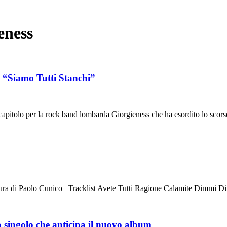
eness
“Siamo Tutti Stanchi”
 capitolo per la rock band lombarda Giorgieness che ha esordito lo sco
a di Paolo Cunico Tracklist Avete Tutti Ragione Calamite Dimmi 
golo che anticipa il nuovo album