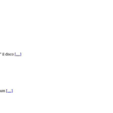
” il disco
[…]
lbum
[…]