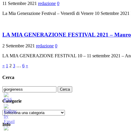
11 Settembre 2021
redazione
0
La Mia Generazione Festival – Venerdì di Venere 10 Settembre 2021
LA MIA GENERAZIONE FESTIVAL 2021 – Mauro Erm
2 Settembre 2021
redazione
0
LA MIA GENERAZIONE FESTIVAL 10 – 11 settembre 2021 –
Paginazione
«
1
2
3
…
6
»
degli
Cerca
articoli
Ricerca
per:
Categorie
Categorie
Info