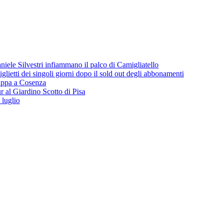
iele Silvestri infiammano il palco di Camigliatello
lietti dei singoli giorni dopo il sold out degli abbonamenti
 tappa a Cosenza
 al Giardino Scotto di Pisa
 luglio