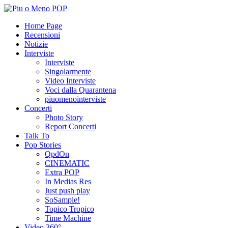
Home Page
Recensioni
Notizie
Interviste
Interviste
Singolarmente
Video Interviste
Voci dalla Quarantena
piuomenointerviste
Concerti
Photo Story
Report Concerti
Talk To
Pop Stories
QpdOn
CINEMATIC
Extra POP
In Medias Res
Just push play
SoSample!
Topico Tropico
Time Machine
Video 360°