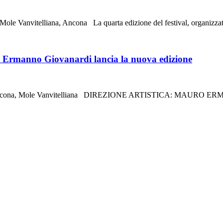
 Mole Vanvitelliana, Ancona La quarta edizione del festival, organiz
anno Giovanardi lancia la nuova edizione
 Ancona, Mole Vanvitelliana DIREZIONE ARTISTICA: MAUR