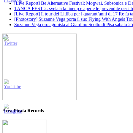
[Live Report] Be Alternative Festival: Mogwai, Subsonica e Dan
TANCA FEST 2: svelata la lineup e aperte le prevendite per i big
[Live Report] Il tour dei Litfiba per i quarant’anni di 17 Re fa
[Photostory] Suzanne Vega porta il suo Flying With Angels Tour
Suzanne Vega protagonista al Giardino Scotto di Pisa sabato 25
Area Pirata Records