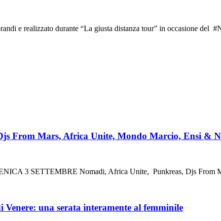
andi e realizzato durante “La giusta distanza tour” in occasione del ‪#‎
js From Mars, Africa Unite, Mondo Marcio, Ensi & Ner
 SETTEMBRE Nomadi, Africa Unite, Punkreas, Djs From Mars
i Venere: una serata interamente al femminile