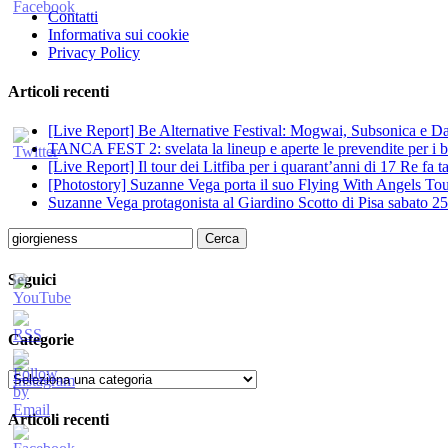
Contatti
Informativa sui cookie
Privacy Policy
Articoli recenti
[Live Report] Be Alternative Festival: Mogwai, Subsonica e Dan
TANCA FEST 2: svelata la lineup e aperte le prevendite per i big
[Live Report] Il tour dei Litfiba per i quarant’anni di 17 Re fa
[Photostory] Suzanne Vega porta il suo Flying With Angels Tour
Suzanne Vega protagonista al Giardino Scotto di Pisa sabato 25
Ricerca
per:
Seguici
Categorie
Categorie
Articoli recenti