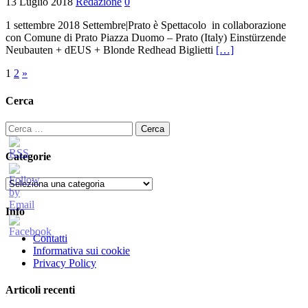
13 Luglio 2018
Redazione
0
1 settembre 2018 Settembre|Prato è Spettacolo in collaborazione
con Comune di Prato Piazza Duomo – Prato (Italy) Einstürzende
Neubauten + dEUS + Blonde Redhead Biglietti
[…]
Paginazione
1
2
»
degli
Cerca
articoli
Ricerca
per:
Categorie
Categorie
Info
Contatti
Informativa sui cookie
Privacy Policy
Articoli recenti