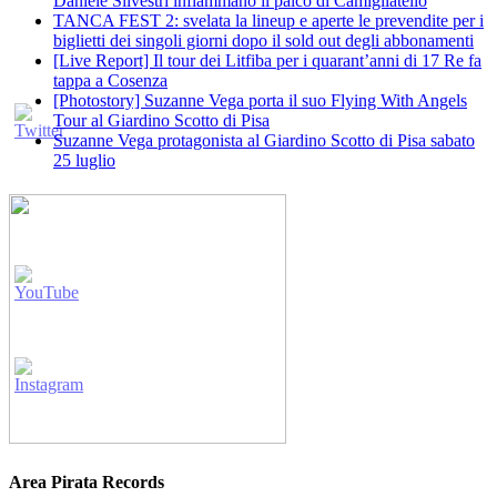
Daniele Silvestri infiammano il palco di Camigliatello
TANCA FEST 2: svelata la lineup e aperte le prevendite per i
biglietti dei singoli giorni dopo il sold out degli abbonamenti
[Live Report] Il tour dei Litfiba per i quarant’anni di 17 Re fa
tappa a Cosenza
[Photostory] Suzanne Vega porta il suo Flying With Angels
Tour al Giardino Scotto di Pisa
Suzanne Vega protagonista al Giardino Scotto di Pisa sabato
25 luglio
Area Pirata Records