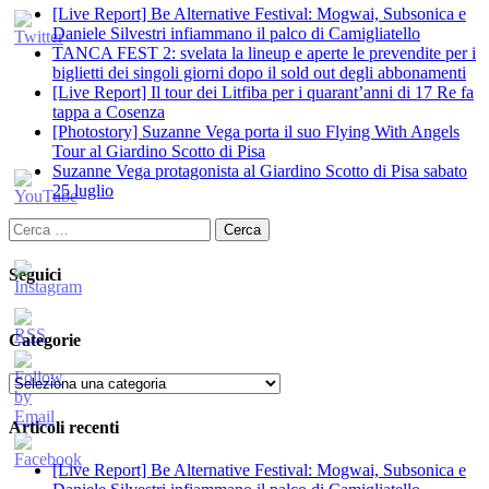
[Live Report] Be Alternative Festival: Mogwai, Subsonica e
Daniele Silvestri infiammano il palco di Camigliatello
TANCA FEST 2: svelata la lineup e aperte le prevendite per i
biglietti dei singoli giorni dopo il sold out degli abbonamenti
[Live Report] Il tour dei Litfiba per i quarant’anni di 17 Re fa
tappa a Cosenza
[Photostory] Suzanne Vega porta il suo Flying With Angels
Tour al Giardino Scotto di Pisa
Suzanne Vega protagonista al Giardino Scotto di Pisa sabato
25 luglio
Ricerca
per:
Seguici
Categorie
Categorie
Articoli recenti
[Live Report] Be Alternative Festival: Mogwai, Subsonica e