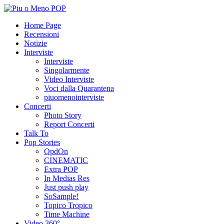
Home Page
Recensioni
Notizie
Interviste
Interviste
Singolarmente
Video Interviste
Voci dalla Quarantena
piuomenointerviste
Concerti
Photo Story
Report Concerti
Talk To
Pop Stories
QpdOn
CINEMATIC
Extra POP
In Medias Res
Just push play
SoSample!
Topico Tropico
Time Machine
Video 360°